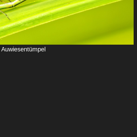
n Auwiesentümpel