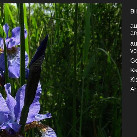
Bi
a
a
a
vo
Ge
Ka
Kl
Ar